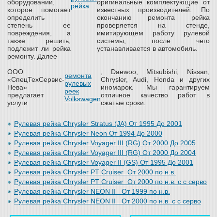
оборудовании,
оригинальные комплектующие от
рейка
которое помогает
известных производителей. По
определить
окончанию ремонта рейка
степень ее
проверяется на стенде,
повреждения, а
имитирующем работу рулевой
также решить,
системы, после чего
подлежит ли рейка
устанавливается в автомобиль.
ремонту. Далее
ООО
, Daewoo, Mitsubishi, Nissan,
ремонта
«СпецТехСервис-
Chrysler, Audi, Honda и других
рулевых
Нева»
иномарок. Мы гарантируем
реек
предлагает
отличное качество работ в
Volkswagen
услуги
сжатые сроки.
Рулевая рейка Chrysler Stratus (JA) От 1995 До 2001
Рулевая рейка Chrysler Neon От 1994 До 2000
Рулевая рейка Chrysler Voyager III (RG) От 2000 До 2005
Рулевая рейка Chrysler Voyager III (RG) От 2000 До 2004
Рулевая рейка Chrysler Voyager II (GS) От 1995 До 2001
Рулевая рейка Chrysler PT Cruiser От 2000 по н.в.
Рулевая рейка Chrysler PT Cruiser От 2000 по н.в. с с серво
Рулевая рейка Chrysler NEON II От 1999 по н.в.
Рулевая рейка Chrysler
NEON II
От 2000 по н.в. с с серво