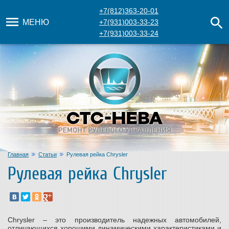
+7(812)363-20-01
МЕНЮ
+7(931)003-33-23
+7(931)003-33-24
Главная
Статьи
Рулевая рейка Chrysler
Рулевая рейка Chrysler
Chrysler – это производитель надежных автомобилей,
отличающихся хорошими динамическими характеристиками и