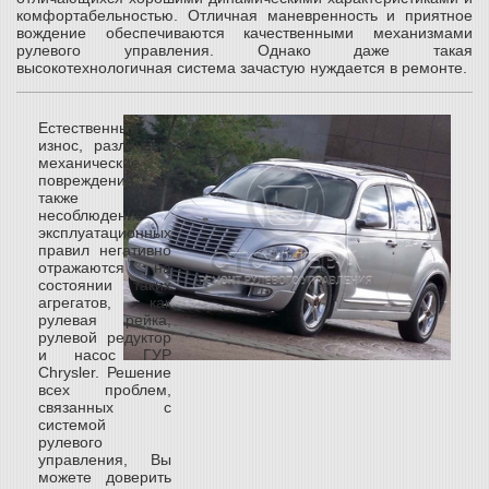
комфортабельностью. Отличная маневренность и приятное
вождение обеспечиваются качественными механизмами
рулевого управления. Однако даже такая
высокотехнологичная система зачастую нуждается в ремонте.
Естественный
износ, различные
механические
повреждения, а
также
несоблюдение
эксплуатационных
правил негативно
отражаются на
состоянии таких
агрегатов, как
рулевая рейка,
рулевой редуктор
и насос ГУР
Chrysler. Решение
всех проблем,
связанных с
системой
рулевого
управления, Вы
можете доверить