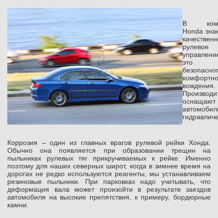
В комп
Honda знаю
качествен
рулевое
управле
это з
безопасн
комфортно
вождения.
Производи
оснащают
автомобил
гидравлич
Коррозия – один из главных врагов рулевой рейки Хонда.
Обычно она появляется при образовании трещин на
пыльниках рулевых тяг прикручиваемых к рейке. Именно
поэтому для наших северных широт, когда в зимнее время на
дорогах не редко используются реагенты, мы устанавливаем
резиновые пыльники. При парковках надо учитывать, что
деформация вала может произойти в результате заездов
автомобиля на высокие препятствия, к примеру, бордюрные
камни.