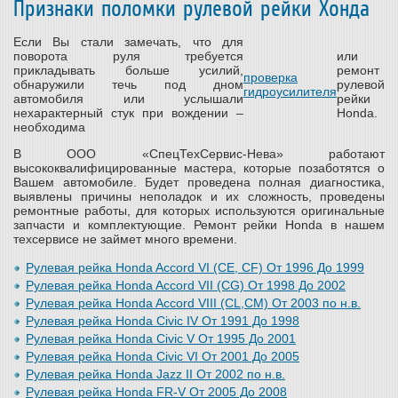
Признаки поломки рулевой рейки Хонда
Если Вы стали замечать, что для
поворота руля требуется
или
прикладывать больше усилий,
ремонт
проверка
обнаружили течь под дном
рулевой
гидроусилителя
автомобиля или услышали
рейки
нехарактерный стук при вождении –
Honda.
необходима
В ООО «СпецТехСервис-Нева» работают
высококвалифицированные мастера, которые позаботятся о
Вашем автомобиле. Будет проведена полная диагностика,
выявлены причины неполадок и их сложность, проведены
ремонтные работы, для которых используются оригинальные
запчасти и комплектующие. Ремонт рейки Honda в нашем
техсервисе не займет много времени.
Рулевая рейка Honda Accord VI (CE, CF) От 1996 До 1999
Рулевая рейка Honda Accord VII (CG) От 1998 До 2002
Рулевая рейка Honda Accord VIII (CL,CM) От 2003
по н.в.
Рулевая рейка Honda Civic IV От 1991 До 1998
Рулевая рейка Honda Civic V От 1995 До 2001
Рулевая рейка Honda Civic VI От 2001 До 2005
Рулевая рейка Honda Jazz II От 2002
по н.в.
Рулевая рейка Honda FR-V От 2005 До 2008