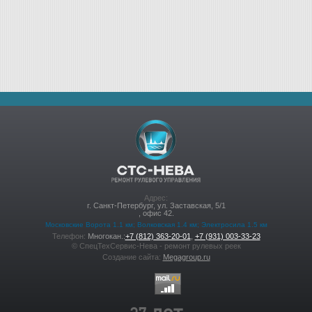
Адрес:
г. Санкт-Петербург
,
ул. Заставская, 5/1
, офис 42.
Московские Ворота 1.1 км; Волковская 1.4 км; Электросила 1.5 км
Телефон:
Многокан.:
+7 (812) 363-20-01
,
+7 (931) 003-33-23
©
СпецТехСервис-Нева - ремонт рулевых реек
Создание сайта:
Megagroup.ru