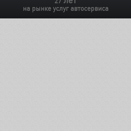
лет
27
на рынке услуг автосервиса