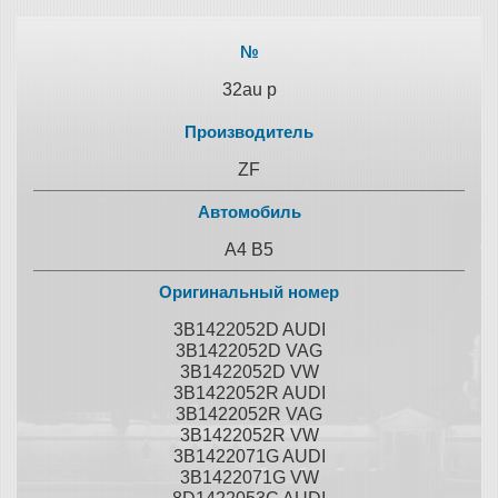
№
32au р
Производитель
ZF
Автомобиль
A4 B5
Оригинальный номер
3B1422052D AUDI
3B1422052D VAG
3B1422052D VW
3B1422052R AUDI
3B1422052R VAG
3B1422052R VW
3B1422071G AUDI
3B1422071G VW